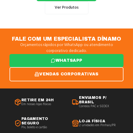
Ver Produtos
FALE COM UM ESPECIALISTA DÍNAMO
Orçamentos rápidos por WhatsApp ou atendimento
corporativo dedicado.
WHATSAPP
VENDAS CORPORATIVAS
ENVIAMOS P/
RETIRE EM 24H
BRASIL
Em nossas lojas físicas
Correios PAC e SEDEX
PAGAMENTO
LOJA FÍSICA
SEGURO
2 unidades em Pinhais/PR
Pix, boleto e cartão