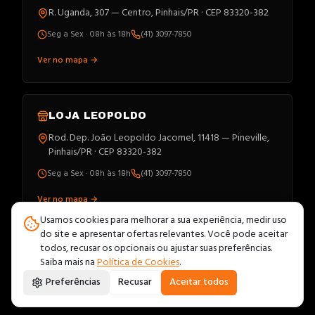
R. Uganda, 307 — Centro, Pinhais/PR · CEP 83320-382
Seg a Sex · 08h às 18h
(41) 3097-7850
Ver no mapa →
LOJA
LEOPOLDO
Rod. Dep. João Leopoldo Jacomel, 11418 — Pineville,
Pinhais/PR · CEP 83320-382
Seg a Sex · 08h às 18h
(41) 3097-7850
Ver no mapa →
Usamos cookies para melhorar a sua experiência, medir uso
do site e apresentar ofertas relevantes. Você pode aceitar
todos, recusar os opcionais ou ajustar suas preferências.
Saiba mais na
Política de Cookies
.
©
2026
· Todos os direitos
Dínamo Materiais Elétricos LTDA
Preferências
Recusar
Aceitar todos
reservados.
PIX
VISA
MC
ELO
AMEX
HIPER
BOLETO