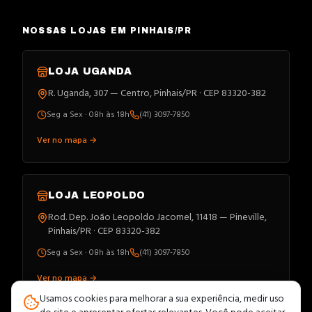
NOSSAS LOJAS EM PINHAIS/PR
LOJA
UGANDA
R. Uganda, 307 — Centro, Pinhais/PR · CEP 83320-382
Seg a Sex · 08h às 18h
(41) 3097-7850
Ver no mapa →
LOJA
LEOPOLDO
Rod. Dep. João Leopoldo Jacomel, 11418 — Pineville,
Pinhais/PR · CEP 83320-382
Seg a Sex · 08h às 18h
(41) 3097-7850
Ver no mapa →
Usamos cookies para melhorar a sua experiência, medir uso