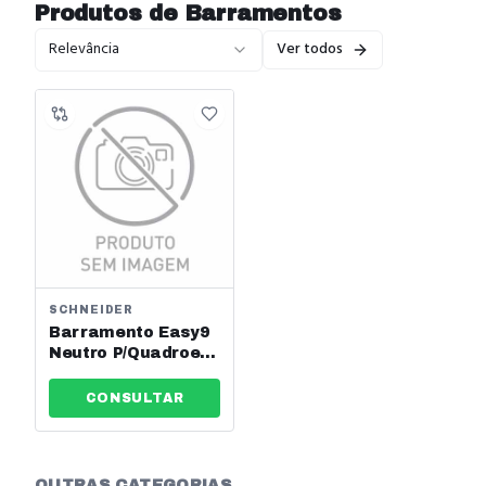
Produtos de
Barramentos
Relevância
Ver todos
SCHNEIDER
Barramento Easy9
Neutro P/Quadroez9
6 Terminais
Schneider Ref:
CONSULTAR
Ez9e33b06n
OUTRAS CATEGORIAS