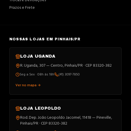
Trocas e Devoluções
Prazos e Frete
NOSSAS LOJAS EM PINHAIS/PR
LOJA
UGANDA
R. Uganda, 307 — Centro, Pinhais/PR · CEP 83320-382
Seg a Sex · 08h às 18h
(41) 3097-7850
Ver no mapa →
LOJA
LEOPOLDO
Rod. Dep. João Leopoldo Jacomel, 11418 — Pineville,
Pinhais/PR · CEP 83320-382