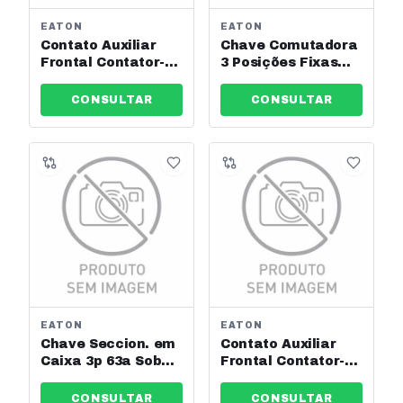
EATON
EATON
Contato Auxiliar
Chave Comutadora
Frontal Contator-
3 Posições Fixas
Dilm40-Dilm170
Eaton Ref:
Eaton Ref: Dilm150-
Ean70024629
CONSULTAR
CONSULTAR
Xhi31
EATON
EATON
Chave Seccion. em
Contato Auxiliar
Caixa 3p 63a Sob
Frontal Contator-
Carga P1-63/I2/Svb
Dilm7-Dilm32 Eaton
Eaton Ref: Y7-
Ref: Dila-Xhi11
CONSULTAR
CONSULTAR