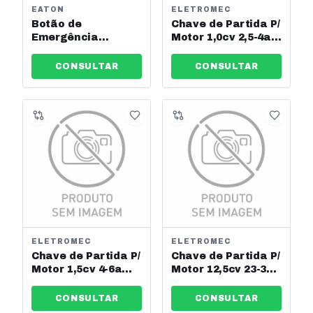
EATON
ELETROMEC
Botão de
Chave de Partida P/
Emergência
Motor 1,0cv 2,5-4a
Cogumelo Pulsador
220v Eletromec Ref:
Met 40mm Verde
Elcp-4-220v
CONSULTAR
CONSULTAR
Joining - Jng - Ref:
12782
ELETROMEC
ELETROMEC
Chave de Partida P/
Chave de Partida P/
Motor 1,5cv 4-6a
Motor 12,5cv 23-32a
220v Eletromec Ref:
220v Eletromec Ref:
Elcp-6-220v
Elcp-32-220v
CONSULTAR
CONSULTAR