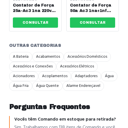
Contator de Força
Contator de Força
25a-Ac3 1na 220v
50a Ac3 1na+1nf
50/60hz Eletromec
220v 50/60hz
Ref: Elct25-10-220v
Eletromec Ref:
CONSULTAR
CONSULTAR
Elct50-11-220v
OUTRAS CATEGORIAS
A Bateria
Acabamentos
Acessórios Domésticos
Acessórios e Conexões
Acessórios Elétricos
Acionadores
Acoplamentos
Adaptadores
Água
Água Fria
Água Quente
Alarme Endereçavel
Perguntas Frequentes
Vocês têm Comando em estoque para retirada?
Sim. Trabalhamos com 138 itens de Comando e você