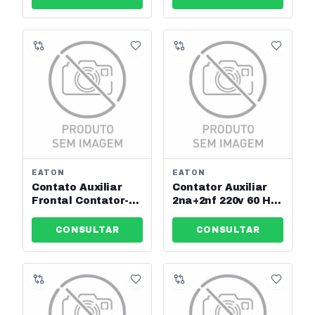
207335
EATON
EATON
Contato Auxiliar
Contator Auxiliar
Frontal Contator-
2na+2nf 220v 60 Hz
Dilm7-Dilm32 Eaton
Eaton Ref: Dila-22-
Ref: Dila-Xhi31
220v
CONSULTAR
CONSULTAR