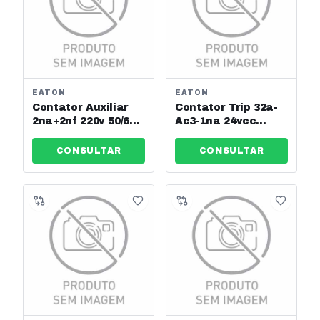
EATON
EATON
Contator Auxiliar
Contator Trip 32a-
2na+2nf 220v 50/60
Ac3-1na 24vcc
Hz Eaton Ref: Diler-
Dilm32-10(24vdc)
22-220v
Eaton
CONSULTAR
CONSULTAR