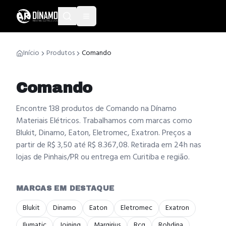
Início
Produtos
Comando
Comando
Encontre 138 produtos de Comando na Dínamo
Materiais Elétricos. Trabalhamos com marcas como
Blukit, Dinamo, Eaton, Eletromec, Exatron. Preços a
partir de R$ 3,50 até R$ 8.367,08. Retirada em 24h nas
lojas de Pinhais/PR ou entrega em Curitiba e região.
MARCAS EM DESTAQUE
Blukit
Dinamo
Eaton
Eletromec
Exatron
Ilumatic
Joining
Margirius
Rcg
Rohdina