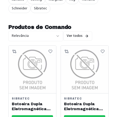
Schneider
Sibratec
Produtos de
Comando
Relevância
Ver todos
SIBRATEC
SIBRATEC
Botoeira Dupla
Botoeira Dupla
Eletromagnética
Eletromagnética
Liga/Desliga Ck21a
Liga/Desliga Ck21b