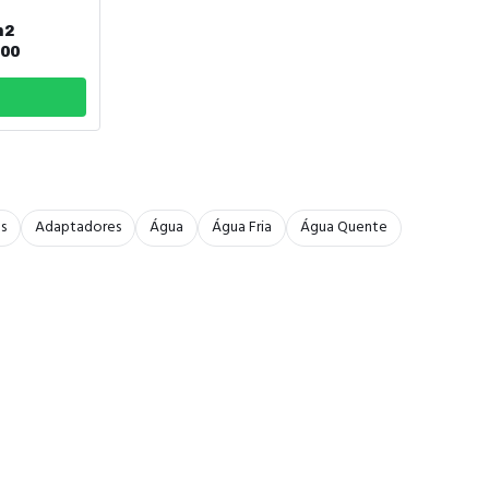
m2
00
s
Adaptadores
Água
Água Fria
Água Quente