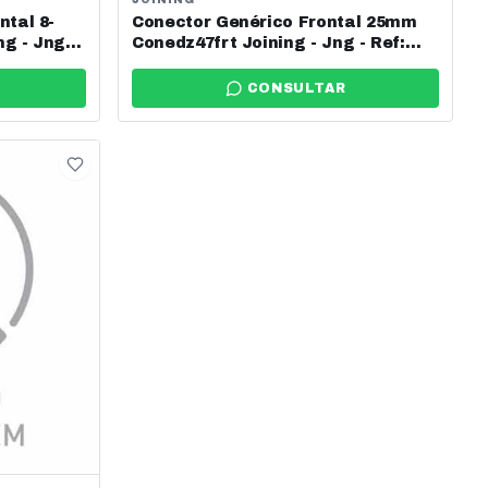
ntal 8-
Conector Genérico Frontal 25mm
g - Jng -
Conedz47frt Joining - Jng - Ref:
12202
CONSULTAR