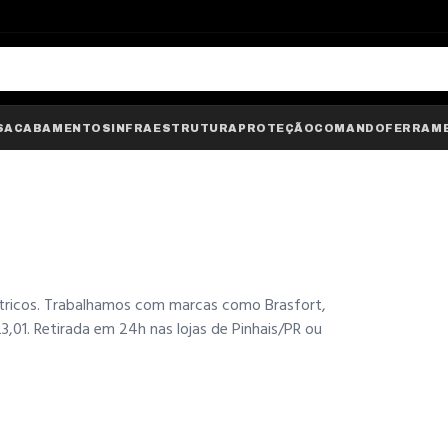
S
ACABAMENTOS
INFRAESTRUTURA
PROTEÇÃO
COMANDO
FERRAM
étricos. Trabalhamos com marcas como Brasfort,
23,01. Retirada em 24h nas lojas de Pinhais/PR ou