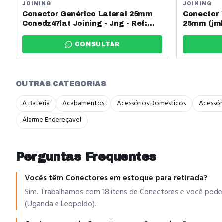
JOINING
JOINING
Conector Genérico Lateral 25mm
Conector 
Conedz47lat Joining - Jng - Ref:
25mm (jmb
12201
15426
CONSULTAR
OUTRAS CATEGORIAS
A Bateria
Acabamentos
Acessórios Domésticos
Acessór
Alarme Endereçavel
Perguntas Frequentes
Vocês têm Conectores em estoque para retirada?
Sim. Trabalhamos com 18 itens de Conectores e você pode 
(Uganda e Leopoldo).