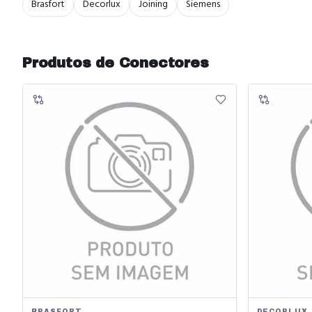
Brasfort
Decorlux
Joining
Siemens
Produtos de
Conectores
BRASFORT
DECORLUX