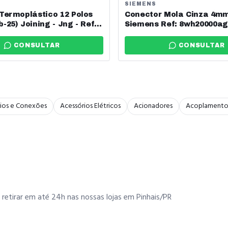
SIEMENS
Termoplástico 12 Polos
Conector Mola Cinza 4m
-25) Joining - Jng - Ref:
Siemens Ref: 8wh20000ag
CONSULTAR
CONSULTAR
ios e Conexões
Acessórios Elétricos
Acionadores
Acoplamento
retirar em até 24h nas nossas lojas em Pinhais/PR