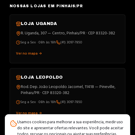
NOSSAS LOJAS EM PINHAIS/PR
LOJA
UGANDA
R. Uganda, 307 — Centro, Pinhais/PR · CEP 83320-382
Seg a Sex · 08h às 18h
(41) 3097-7850
Ver no mapa →
LOJA
LEOPOLDO
Rod. Dep. João Leopoldo Jacomel, 11418 — Pineville,
Pinhais/PR · CEP 83320-382
Seg a Sex · 08h às 18h
(41) 3097-7850
Ver no mapa →
Usamos cookies para melhorar a sua experiência, medir uso
do site e apresentar ofertas relevantes. Você pode aceitar
todos, recusar os opcionais ou ajustar suas preferências.