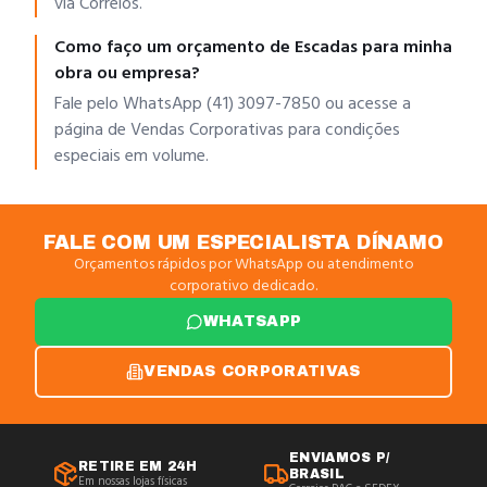
via Correios.
Como faço um orçamento de Escadas para minha
obra ou empresa?
Fale pelo WhatsApp (41) 3097-7850 ou acesse a
página de Vendas Corporativas para condições
especiais em volume.
FALE COM UM ESPECIALISTA DÍNAMO
Orçamentos rápidos por WhatsApp ou atendimento
corporativo dedicado.
WHATSAPP
VENDAS CORPORATIVAS
ENVIAMOS P/
RETIRE EM 24H
BRASIL
Em nossas lojas físicas