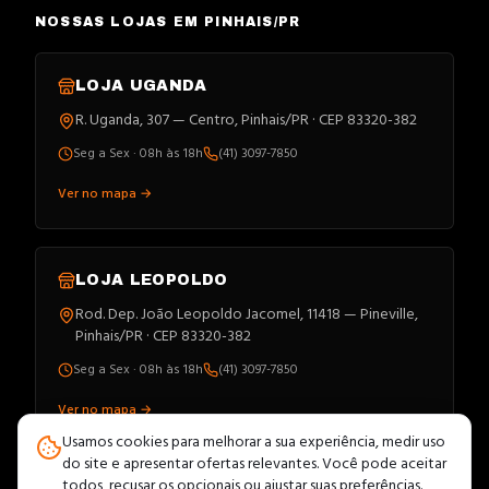
NOSSAS LOJAS EM PINHAIS/PR
LOJA
UGANDA
R. Uganda, 307 — Centro, Pinhais/PR · CEP 83320-382
Seg a Sex · 08h às 18h
(41) 3097-7850
Ver no mapa →
LOJA
LEOPOLDO
Rod. Dep. João Leopoldo Jacomel, 11418 — Pineville,
Pinhais/PR · CEP 83320-382
Seg a Sex · 08h às 18h
(41) 3097-7850
Ver no mapa →
Usamos cookies para melhorar a sua experiência, medir uso
do site e apresentar ofertas relevantes. Você pode aceitar
todos, recusar os opcionais ou ajustar suas preferências.