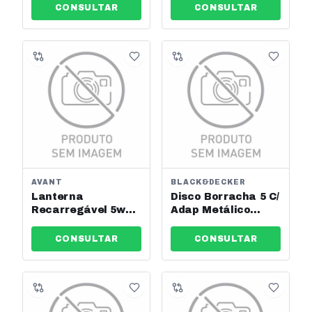
2510
300mm Yqk-300
CONSULTAR
CONSULTAR
Sibratec Ref: 06185
AVANT
BLACK&DECKER
Lanterna
Disco Borracha 5 C/
Recarregável 5w
Adap Metálico
Bivolt Avant Ref:
Black&decker Ref:
252051373
U1302
CONSULTAR
CONSULTAR