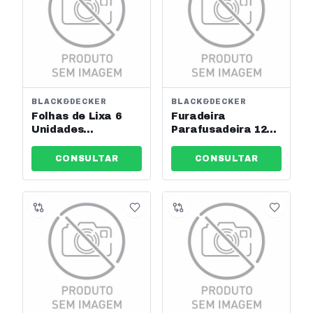
BLACK&DECKER
BLACK&DECKER
Folhas de Lixa 6
Furadeira
Unidades
Parafusadeira 12v
Black&decker Ref:
C/31 Acessórios +
Bdasp6-La
Maleta
CONSULTAR
CONSULTAR
Black&decker Ref:
Ld12sc-Br