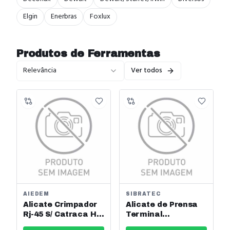
Elgin
Enerbras
Foxlux
Produtos de
Ferramentas
Relevância
Ver todos
AIEDEM
SIBRATEC
Alicate Crimpador
Alicate de Prensa
Rj-45 S/ Catraca Ht-
Terminal
210c Sukram Ref:
Hidráulica 16-