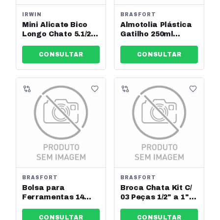
IRWIN
BRASFORT
Mini Alicate Bico
Almotolia Plástica
Longo Chato 5.1/2
Gatilho 250ml
Vgrip Irwin Ref:
Brasfort Ref: 8882
2078955
CONSULTAR
CONSULTAR
BRASFORT
BRASFORT
Bolsa para
Broca Chata Kit C/
Ferramentas 14
03 Peças 1/2" a 1"
Bolsos Aberta
Brasfort Ref: 7028
Brasforte Ref: 7558
CONSULTAR
CONSULTAR