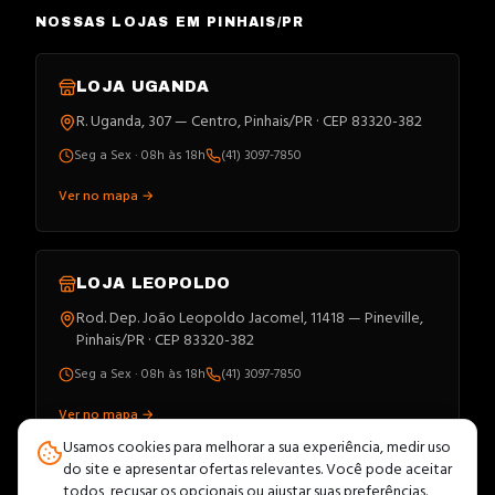
NOSSAS LOJAS EM PINHAIS/PR
LOJA
UGANDA
R. Uganda, 307 — Centro, Pinhais/PR · CEP 83320-382
Seg a Sex · 08h às 18h
(41) 3097-7850
Ver no mapa →
LOJA
LEOPOLDO
Rod. Dep. João Leopoldo Jacomel, 11418 — Pineville,
Pinhais/PR · CEP 83320-382
Seg a Sex · 08h às 18h
(41) 3097-7850
Ver no mapa →
Usamos cookies para melhorar a sua experiência, medir uso
do site e apresentar ofertas relevantes. Você pode aceitar
todos, recusar os opcionais ou ajustar suas preferências.