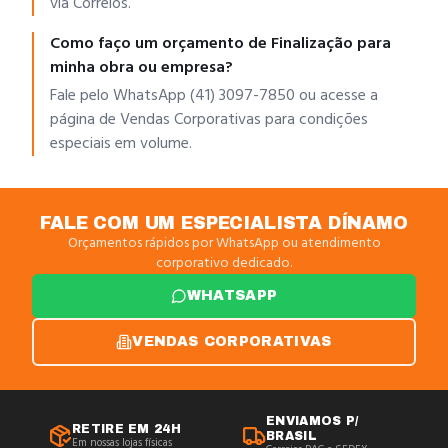
via Correios.
Como faço um orçamento de Finalização para
minha obra ou empresa?
Fale pelo WhatsApp (41) 3097-7850 ou acesse a
página de Vendas Corporativas para condições
especiais em volume.
FALE COM UM ESPECIALISTA DÍNAMO
Orçamentos rápidos por WhatsApp ou atendimento
corporativo dedicado.
WHATSAPP
VENDAS CORPORATIVAS
ENVIAMOS P/
RETIRE EM 24H
BRASIL
Em nossas lojas físicas