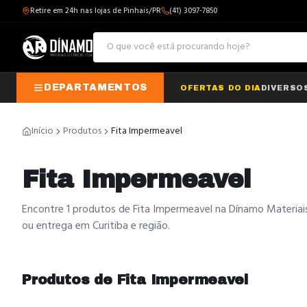
Retire em 24h nas lojas de Pinhais/PR
(41) 3097-7850
DEPARTAMENTOS
OFERTAS DO DIA
DIVERSO
Início
Produtos
Fita Impermeavel
Fita Impermeavel
Encontre 1 produtos de Fita Impermeavel na Dínamo Materiais 
ou entrega em Curitiba e região.
Produtos de
Fita Impermeavel