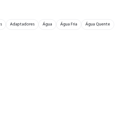
s
Adaptadores
Água
Água Fria
Água Quente