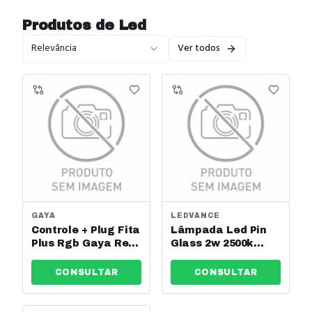
Produtos de
Led
Relevância
Ver todos
GAYA
LEDVANCE
Controle + Plug Fita
Lâmpada Led Pin
Plus Rgb Gaya Ref:
Glass 2w 2500k
7232
200lm 127v G9
Osram Ref: 7015280
CONSULTAR
CONSULTAR