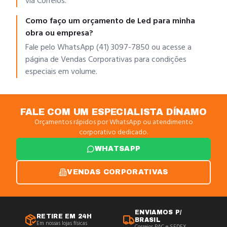
via Correios.
Como faço um orçamento de Led para minha
obra ou empresa?
Fale pelo WhatsApp (41) 3097-7850 ou acesse a
página de Vendas Corporativas para condições
especiais em volume.
FALE COM UM ESPECIALISTA DÍNAMO
Orçamentos rápidos por WhatsApp ou atendimento
corporativo dedicado.
WHATSAPP
VENDAS CORPORATIVAS
ENVIAMOS P/
RETIRE EM 24H
BRASIL
Em nossas lojas físicas