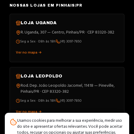
NOSSAS LOJAS EM PINHAIS/PR
LOJA
UGANDA
R. Uganda, 307 — Centro, Pinhais/PR · CEP 83320-382
Seg a Sex · 08h às 18h
(41) 3097-7850
Ver no mapa →
LOJA
LEOPOLDO
Rod. Dep. João Leopoldo Jacomel, 11418 — Pineville,
Pinhais/PR · CEP 83320-382
Seg a Sex · 08h às 18h
(41) 3097-7850
Ver no mapa →
Usamos cookies para melhorar a sua experiência, medir uso
do site e apresentar ofertas relevantes. Você pode aceitar
todos, recusar os opcionais ou ajustar suas preferências.