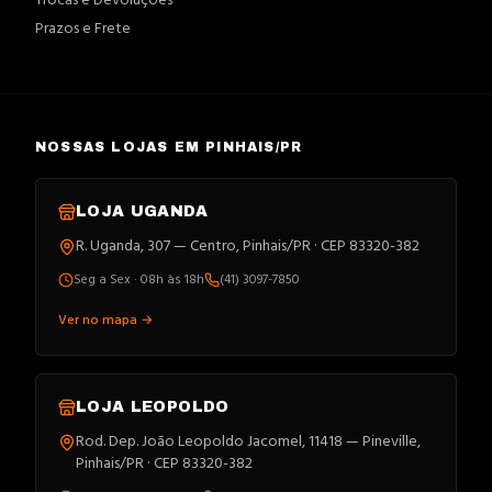
Trocas e Devoluções
Prazos e Frete
NOSSAS LOJAS EM PINHAIS/PR
LOJA
UGANDA
R. Uganda, 307 — Centro, Pinhais/PR · CEP 83320-382
Seg a Sex · 08h às 18h
(41) 3097-7850
Ver no mapa →
LOJA
LEOPOLDO
Rod. Dep. João Leopoldo Jacomel, 11418 — Pineville,
Pinhais/PR · CEP 83320-382