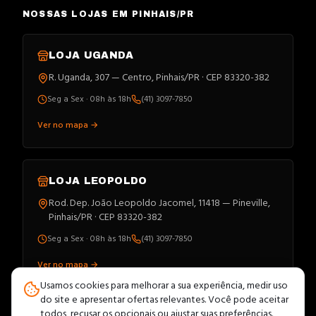
NOSSAS LOJAS EM PINHAIS/PR
LOJA
UGANDA
R. Uganda, 307 — Centro, Pinhais/PR · CEP 83320-382
Seg a Sex · 08h às 18h
(41) 3097-7850
Ver no mapa →
LOJA
LEOPOLDO
Rod. Dep. João Leopoldo Jacomel, 11418 — Pineville,
Pinhais/PR · CEP 83320-382
Seg a Sex · 08h às 18h
(41) 3097-7850
Ver no mapa →
Usamos cookies para melhorar a sua experiência, medir uso
do site e apresentar ofertas relevantes. Você pode aceitar
todos, recusar os opcionais ou ajustar suas preferências.