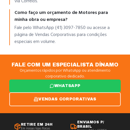
via Correios.
Como faço um orçamento de Motores para
minha obra ou empresa?
Fale pelo WhatsApp (41) 3097-7850 ou acesse a
página de Vendas Corporativas para condições
especiais em volume.
FALE COM UM ESPECIALISTA DÍNAMO
Orçamentos rápidos por WhatsApp ou atendimento
corporativo dedicado.
WHATSAPP
VENDAS CORPORATIVAS
ENVIAMOS P/
RETIRE EM 24H
BRASIL
Em nossas lojas físicas