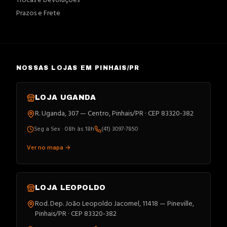
Trocas e Devoluções
Prazos e Frete
NOSSAS LOJAS EM PINHAIS/PR
LOJA
UGANDA
R. Uganda, 307 — Centro, Pinhais/PR · CEP 83320-382
Seg a Sex · 08h às 18h
(41) 3097-7850
Ver no mapa →
LOJA
LEOPOLDO
Rod. Dep. João Leopoldo Jacomel, 11418 — Pineville,
Pinhais/PR · CEP 83320-382