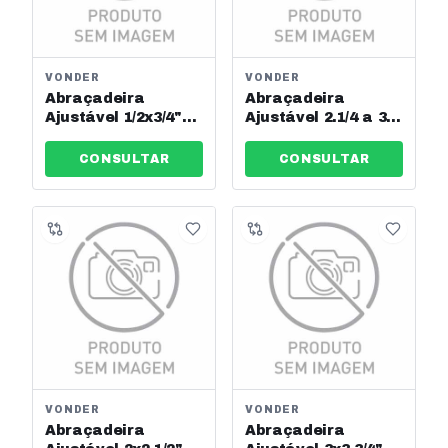
VONDER
VONDER
Abraçadeira
Abraçadeira
Ajustável 1/2x3/4"
Ajustável 2.1/4 a 3"
13-19mm Vonder
Vonder Ref:
Ref: 2873131900
2912505776
CONSULTAR
CONSULTAR
VONDER
VONDER
Abraçadeira
Abraçadeira