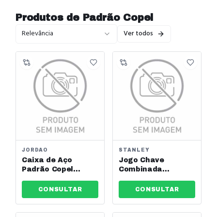
Produtos de
Padrão Copel
Relevância
Ver todos
JORDAO
STANLEY
Caixa de Aço
Jogo Chave
Padrão Copel
Combinada
450x350x200 Jordão
8a19mm 8 Peças
Gedore Ref:
CONSULTAR
CONSULTAR
3365203