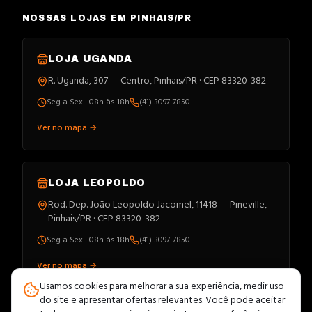
NOSSAS LOJAS EM PINHAIS/PR
LOJA
UGANDA
R. Uganda, 307 — Centro, Pinhais/PR · CEP 83320-382
Seg a Sex · 08h às 18h
(41) 3097-7850
Ver no mapa →
LOJA
LEOPOLDO
Rod. Dep. João Leopoldo Jacomel, 11418 — Pineville,
Pinhais/PR · CEP 83320-382
Seg a Sex · 08h às 18h
(41) 3097-7850
Ver no mapa →
Usamos cookies para melhorar a sua experiência, medir uso
do site e apresentar ofertas relevantes. Você pode aceitar