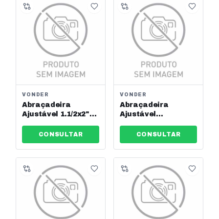
VONDER
VONDER
Abraçadeira
Abraçadeira
Ajustável 1.1/2x2"
Ajustável
38-51mm Vonder
1.1/4x1.3/4" 32-
Ref: 2912503851
44mm Vonder Ref:
CONSULTAR
CONSULTAR
2912503244