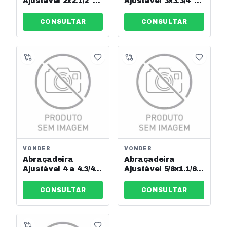
Ajustável 2x2.1/2"
Ajustável 3x3.3/4"
51-64mm Vonder
76-89mm Vonder
Ref: 2912505164
Ref: 2912507695
CONSULTAR
CONSULTAR
VONDER
VONDER
Abraçadeira
Abraçadeira
Ajustável 4 a 4.3/4
Ajustável 5/8x1.1/6"
Vonder Ref:
19-27mm Vonder
2912102121
Ref: 2912401927
CONSULTAR
CONSULTAR