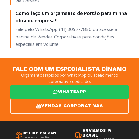
via Correios.
Como faço um orçamento de Portão para minha
obra ou empresa?
Fale pelo WhatsApp (41) 3097-7850 ou acesse a
página de Vendas Corporativas para condições
especiais em volume.
FALE COM UM ESPECIALISTA DÍNAMO
Orçamentos rápidos por WhatsApp ou atendimento
corporativo dedicado.
WHATSAPP
VENDAS CORPORATIVAS
ENVIAMOS P/
RETIRE EM 24H
BRASIL
Em nossas lojas físicas