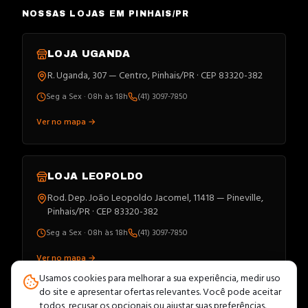
NOSSAS LOJAS EM PINHAIS/PR
LOJA
UGANDA
R. Uganda, 307 — Centro, Pinhais/PR · CEP 83320-382
Seg a Sex · 08h às 18h
(41) 3097-7850
Ver no mapa →
LOJA
LEOPOLDO
Rod. Dep. João Leopoldo Jacomel, 11418 — Pineville,
Pinhais/PR · CEP 83320-382
Seg a Sex · 08h às 18h
(41) 3097-7850
Ver no mapa →
Usamos cookies para melhorar a sua experiência, medir uso
do site e apresentar ofertas relevantes. Você pode aceitar
todos, recusar os opcionais ou ajustar suas preferências.