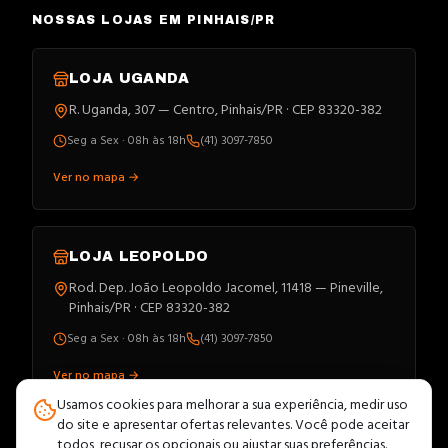
NOSSAS LOJAS EM PINHAIS/PR
LOJA
UGANDA
R. Uganda, 307 — Centro, Pinhais/PR · CEP 83320-382
Seg a Sex · 08h às 18h
(41) 3097-7850
Ver no mapa →
LOJA
LEOPOLDO
Rod. Dep. João Leopoldo Jacomel, 11418 — Pineville,
Pinhais/PR · CEP 83320-382
Seg a Sex · 08h às 18h
(41) 3097-7850
Ver no mapa →
Usamos cookies para melhorar a sua experiência, medir uso
do site e apresentar ofertas relevantes. Você pode aceitar
todos, recusar os opcionais ou ajustar suas preferências.