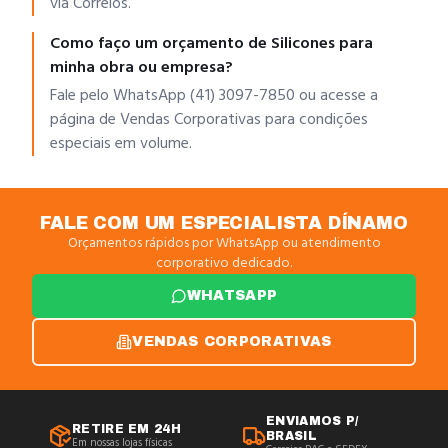
via Correios.
Como faço um orçamento de Silicones para
minha obra ou empresa?
Fale pelo WhatsApp (41) 3097-7850 ou acesse a
página de Vendas Corporativas para condições
especiais em volume.
FALE COM UM ESPECIALISTA DÍNAMO
Orçamentos rápidos por WhatsApp ou atendimento
corporativo dedicado.
WHATSAPP
VENDAS CORPORATIVAS
ENVIAMOS P/
RETIRE EM 24H
BRASIL
Em nossas lojas físicas