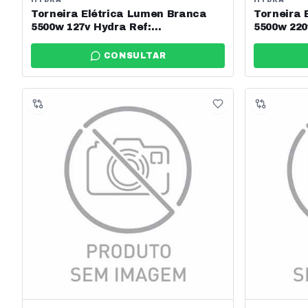
Torneira Elétrica Lumen Branca
Torneira 
5500w 127v Hydra Ref:
5500w 220
Tplm.el.551br
Tplm.el.5
CONSULTAR