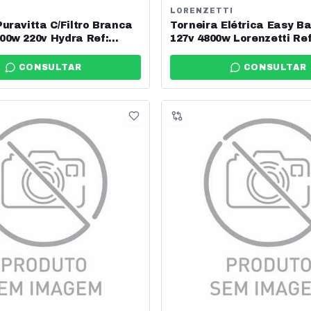
LORENZETTI
Puravitta C/Filtro Branca
Torneira Elétrica Easy B
00w 220v Hydra Ref:
127v 4800w Lorenzetti Ref
52br
CONSULTAR
CONSULTAR