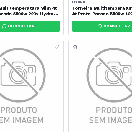
HYDRA
Multitemperatura Slim 4t
Torneira Multitemperatur
rede 5500w 220v Hydra
4t Preta Parede 5500w 12
4.552br
Ref: Tpsl.4.551pt
CONSULTAR
CONSULTAR