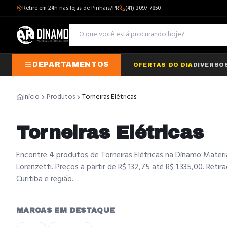
Retire em 24h nas lojas de Pinhais/PR
(41) 3097-7850
DEPARTAMENTOS
OFERTAS DO DIA
DIVERSO
Início
Produtos
Torneiras Elétricas
Torneiras Elétricas
Encontre 4 produtos de Torneiras Elétricas na Dínamo Mater
Lorenzetti. Preços a partir de R$ 132,75 até R$ 1.335,00. Ret
Curitiba e região.
MARCAS EM DESTAQUE