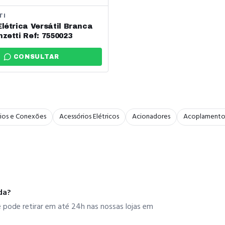
TI
Elétrica Versátil Branca
nzetti Ref: 7550023
CONSULTAR
ios e Conexões
Acessórios Elétricos
Acionadores
Acoplamento
da?
ê pode retirar em até 24h nas nossas lojas em