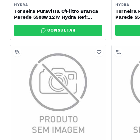
HYDRA
HYDRA
Torneira Puravitta C/Filtro Branca
Torneira 
Parede 5500w 127v Hydra Ref:
Parede 55
Tppv.ef.551br
Tppv.ef.5
CONSULTAR