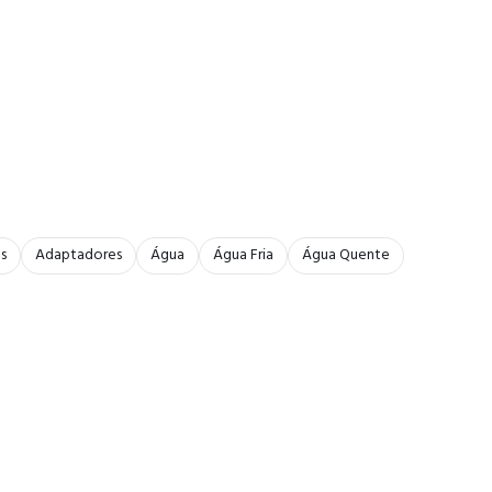
s
Adaptadores
Água
Água Fria
Água Quente