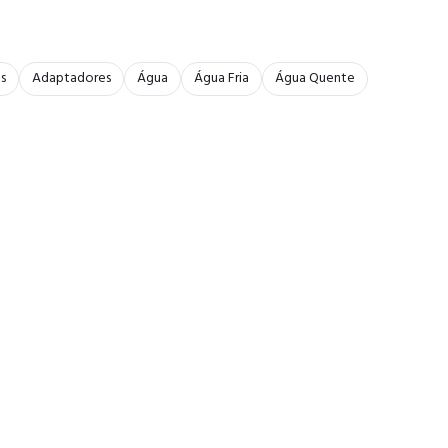
s
Adaptadores
Água
Água Fria
Água Quente