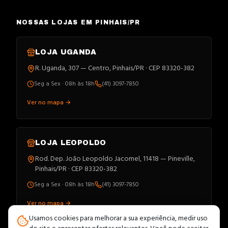
NOSSAS LOJAS EM PINHAIS/PR
LOJA
UGANDA
R. Uganda, 307 — Centro, Pinhais/PR · CEP 83320-382
Seg a Sex · 08h às 18h
(41) 3097-7850
Ver no mapa →
LOJA
LEOPOLDO
Rod. Dep. João Leopoldo Jacomel, 11418 — Pineville,
Pinhais/PR · CEP 83320-382
Seg a Sex · 08h às 18h
(41) 3097-7850
Ver no mapa →
Usamos cookies para melhorar a sua experiência, medir uso