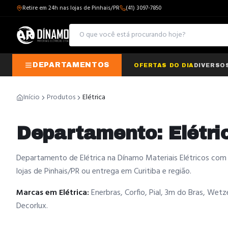
Retire em 24h nas lojas de Pinhais/PR
(41) 3097-7850
DEPARTAMENTOS
OFERTAS DO DIA
DIVERSO
Início
Produtos
Elétrica
Departamento: Elétri
Departamento de Elétrica na Dínamo Materiais Elétricos com 
lojas de Pinhais/PR ou entrega em Curitiba e região.
Marcas em
Elétrica
:
Enerbras, Corfio, Pial, 3m do Bras, Wetze
Decorlux
.