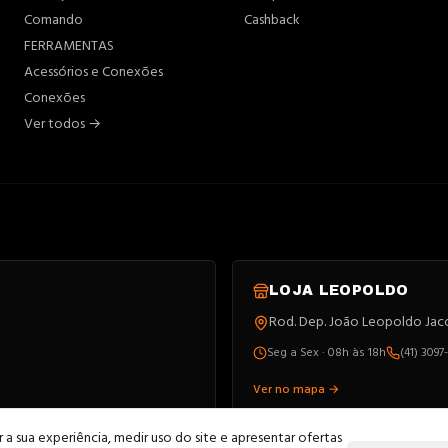
Comando
Cashback
FERRAMENTAS
Acessórios e Conexões
Conexões
Ver todos →
LOJA
LEOPOLDO
Rod. Dep. João Leopoldo Jacom
Seg a Sex · 08h às 18h
(41) 3097
Ver no mapa →
a sua experiência, medir uso do site e apresentar ofertas