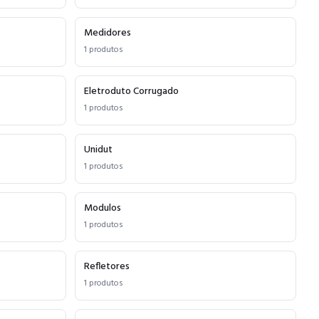
Medidores
1
produtos
Eletroduto Corrugado
1
produtos
Unidut
1
produtos
Modulos
1
produtos
Refletores
1
produtos