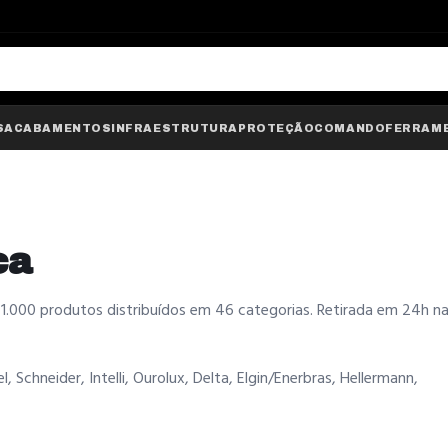
S
ACABAMENTOS
INFRAESTRUTURA
PROTEÇÃO
COMANDO
FERRAM
ca
1.000 produtos distribuídos em 46 categorias. Retirada em 24h n
l, Schneider, Intelli, Ourolux, Delta, Elgin/Enerbras, Hellermann,