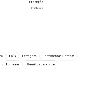
Proteção
1
produtos
ca
Epi's
Ferragens
Ferramentas Elétricas
Torneiras
Utensílios para o Lar