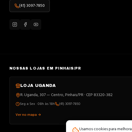
(41) 3097-7850
NOSSAS LOJAS EM PINHAIS/PR
LOJA
UGANDA
R. Uganda, 307 — Centro, Pinhais/PR · CEP 83320-382
Seg a Sex · 08h às 18h
(41) 3097-7850
Ver no mapa →
Usamos cookies para melhorar 