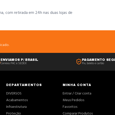
na, com retirada em 24h nas duas lojas de
icado.
ENVIAMOS P/ BRASIL
PAGAMENTO SEG
Correios PAC e SEDEX
Pix, boleto e cartão
DEPARTAMENTOS
MINHA CONTA
DIVERSOS
Entrar / Criar conta
Acabamentos
Meus Pedidos
Infraestrutura
Favoritos
Proteção
Comparar Produtos