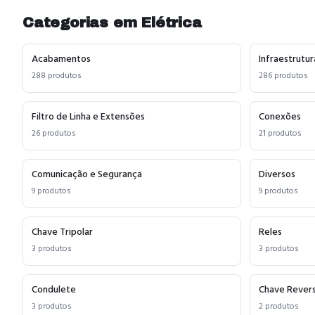
Categorias em
Elétrica
Acabamentos
Infraestrutur
288
produtos
286
produtos
Filtro de Linha e Extensões
Conexões
26
produtos
21
produtos
Comunicação e Segurança
Diversos
9
produtos
9
produtos
Chave Tripolar
Reles
3
produtos
3
produtos
Condulete
Chave Rever
3
produtos
2
produtos