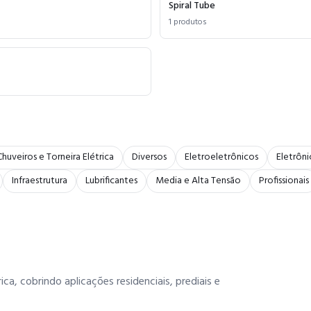
Spiral Tube
1
produtos
Chuveiros e Torneira Elétrica
Diversos
Eletroeletrônicos
Eletrôni
Infraestrutura
Lubrificantes
Media e Alta Tensão
Profissionais
a, cobrindo aplicações residenciais, prediais e