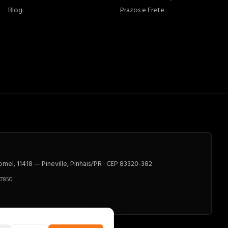
Blog
Prazos e Frete
el, 11418 — Pineville, Pinhais/PR · CEP 83320-382
-7850