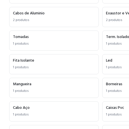
Cabos de Aluminio
Exaustor e V
2
produtos
2
produtos
Tomadas
Term. Isolad
1
produtos
1
produtos
Fita Isolante
Led
1
produtos
1
produtos
Mangueira
Borneiras
1
produtos
1
produtos
Cabo Aço
Caixas Pvc
1
produtos
1
produtos