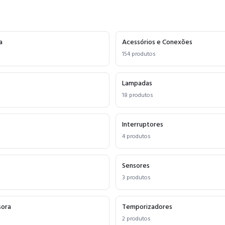
a
Acessórios e Conexões
154
produtos
Lampadas
18
produtos
Interruptores
4
produtos
Sensores
3
produtos
sora
Temporizadores
2
produtos