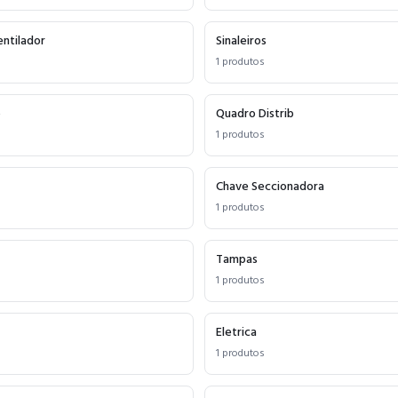
entilador
Sinaleiros
1
produtos
o
Quadro Distrib
1
produtos
Chave Seccionadora
1
produtos
Tampas
1
produtos
Eletrica
1
produtos