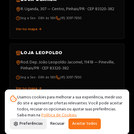
R. Uganda, 307 — Centro, Pinhais/PR · CEP 83320-382
Seg a Sex · 08h às 18h
(41) 3097-7850
Ver no mapa →
LOJA
LEOPOLDO
Rod. Dep. João Leopoldo Jacomel, 11418 — Pineville,
Pinhais/PR · CEP 83320-382
Seg a Sex · 08h às 18h
(41) 3097-7850
Ver no mapa →
Usamos cookies para melhorar a sua experiência, medir uso
do site e apresentar ofertas relevantes. Você pode aceitar
todos, recusar os opcionais ou ajustar suas preferências.
Saiba mais na
Política de Cookies
.
©
2026
· Todos os direitos
Dínamo Materiais Elétricos LTDA
Preferências
Recusar
Aceitar todos
reservados.
PIX
VISA
MC
ELO
AMEX
HIPER
BOLETO