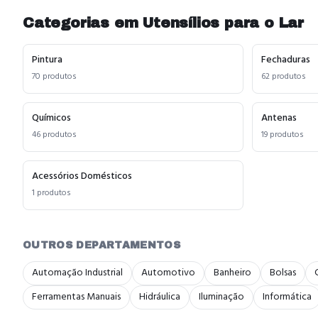
Categorias em
Utensílios para o Lar
Pintura
Fechaduras
70
produtos
62
produtos
Químicos
Antenas
46
produtos
19
produtos
Acessórios Domésticos
1
produtos
OUTROS DEPARTAMENTOS
Automação Industrial
Automotivo
Banheiro
Bolsas
Ferramentas Manuais
Hidráulica
Iluminação
Informática