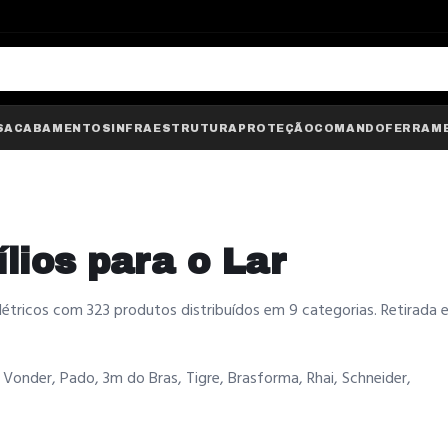
S
ACABAMENTOS
INFRAESTRUTURA
PROTEÇÃO
COMANDO
FERRAM
lios para o Lar
létricos com 323 produtos distribuídos em 9 categorias. Retirada
 Vonder, Pado, 3m do Bras, Tigre, Brasforma, Rhai, Schneider,