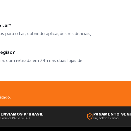
 Lar?
 para o Lar, cobrindo aplicações residenciais,
região?
na, com retirada em 24h nas duas lojas de
icado.
ENVIAMOS P/ BRASIL
PAGAMENTO SEG
Correios PAC e SEDEX
Pix, boleto e cartão