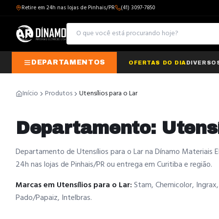
Retire em 24h nas lojas de Pinhais/PR
(41) 3097-7850
DEPARTAMENTOS
OFERTAS DO DIA
DIVERSO
Início
Produtos
Utensílios para o Lar
Departamento: Utensí
Departamento de Utensílios para o Lar na Dínamo Materiais E
24h nas lojas de Pinhais/PR ou entrega em Curitiba e região.
Marcas em
Utensílios para o Lar
:
Stam, Chemicolor, Ingrax,
Pado/Papaiz, Intelbras
.