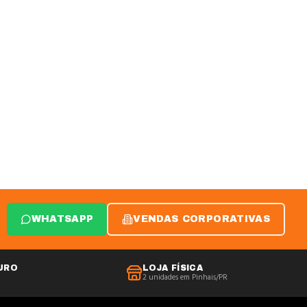
WHATSAPP
VENDAS CORPORATIVAS
URO
LOJA FÍSICA
2 unidades em Pinhais/PR