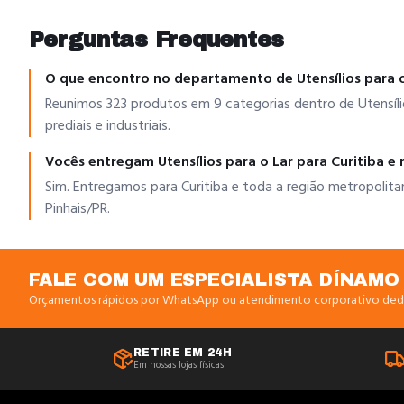
Perguntas Frequentes
O que encontro no departamento de Utensílios para o
Reunimos 323 produtos em 9 categorias dentro de Utensílios
prediais e industriais.
Vocês entregam Utensílios para o Lar para Curitiba e 
Sim. Entregamos para Curitiba e toda a região metropolita
Pinhais/PR.
FALE COM UM ESPECIALISTA DÍNAMO
Orçamentos rápidos por WhatsApp ou atendimento corporativo ded
RETIRE EM 24H
Em nossas lojas físicas