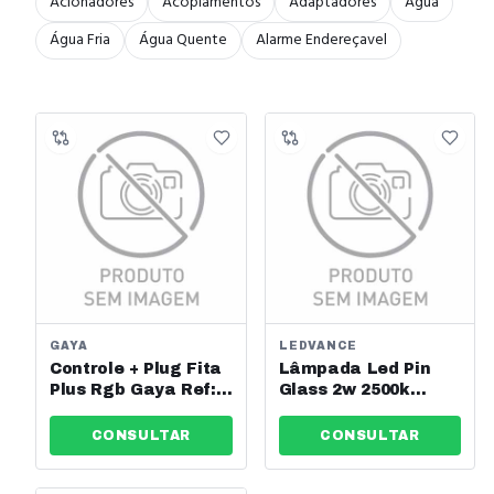
Acionadores
Acoplamentos
Adaptadores
Água
Água Fria
Água Quente
Alarme Endereçavel
GAYA
LEDVANCE
Controle + Plug Fita
Lâmpada Led Pin
Plus Rgb Gaya Ref:
Glass 2w 2500k
7232
200lm 127v G9
Osram Ref: 7015280
CONSULTAR
CONSULTAR