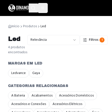
Início
Produtos
Led
Led
Relevância
Filtros
1
4
produto
s
encontrado
s
MARCAS EM LED
Ledvance
Gaya
CATEGORIAS RELACIONADAS
A Bateria
Acabamentos
Acessórios Domésticos
Acessórios e Conexões
Acessórios Elétricos