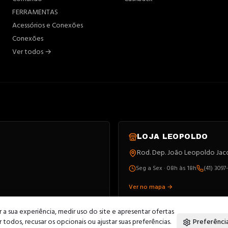
FERRAMENTAS
Acessórios e Conexões
Conexões
Ver todos →
LOJA
LEOPOLDO
Rod. Dep. João Leopoldo Jacom
Seg a Sex · 08h às 18h
(41) 3097
Ver no mapa →
a sua experiência, medir uso do site e apresentar ofertas
todos, recusar os opcionais ou ajustar suas preferências.
Preferênci