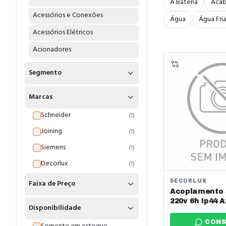
A Bateria
Aca
Acessórios e Conexões
Água
Água Fri
Acessórios Elétricos
Acionadores
Acoplamentos
Segmento
Adaptadores
Marcas
Água
Schneider
(
1
)
Água Fria
Joining
(
1
)
Água Quente
Siemens
(
1
)
Alarme Endereçavel
Decorlux
(
1
)
Alicates
Faixa de Preço
DECORLUX
Amperimetros
Acoplamento 
220v 6h Ip44 A
Amplificadores
Disponibilidade
Ref: Ac1236
Anel
CONS