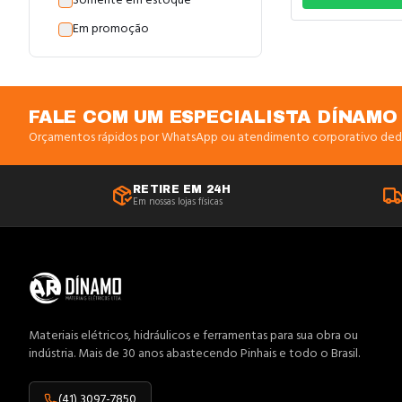
Somente em estoque
Anilhas
Em promoção
Antenas
Anti-Impacto
Aquecedores
FALE COM UM ESPECIALISTA DÍNAMO
Orçamentos rápidos por WhatsApp ou atendimento corporativo ded
Arame
Arco Serra
RETIRE EM 24H
Em nossas lojas físicas
Área Externa
Atuadores
Bandeja
Banheiro
Barramentos
Materiais elétricos, hidráulicos e ferramentas para sua obra ou
indústria. Mais de 30 anos abastecendo Pinhais e todo o Brasil.
Baterias
Blocos
(41) 3097-7850