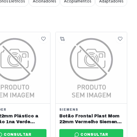
rios Elétricos
Acionadores
Acoplamentos
Adaptadores
DER
SIEMENS
22mm Plástico a
Botão Frontal Plast Mom
ão 1na Verde
22mm Vermelho Siemens
der Ref: Xa2ea31
Ref: 3su1000-0ab20-0aa0
CONSULTAR
CONSULTAR