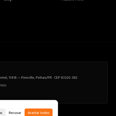
el, 11418 — Pineville, Pinhais/PR · CEP 83320-382
-7850
as
Recusar
Aceitar todos