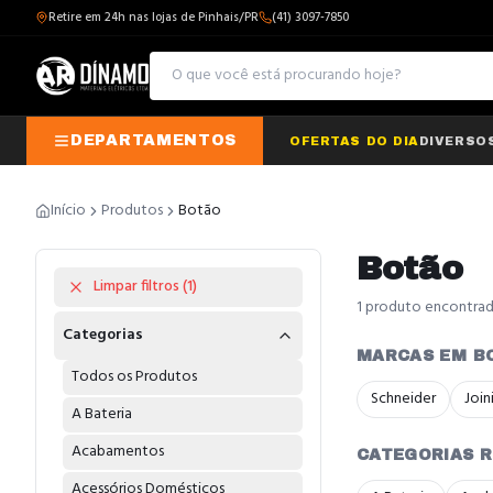
Retire em 24h nas lojas de Pinhais/PR
(41) 3097-7850
DEPARTAMENTOS
OFERTAS DO DIA
DIVERSO
Início
Produtos
Botão
Botão
Limpar filtros (
1
)
1
produto
encontra
Categorias
MARCAS EM B
Todos os Produtos
Schneider
Join
A Bateria
Acabamentos
CATEGORIAS 
Acessórios Domésticos