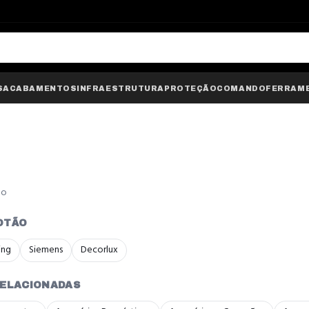
S
ACABAMENTOS
INFRAESTRUTURA
PROTEÇÃO
COMANDO
FERRAM
do
OTÃO
ing
Siemens
Decorlux
RELACIONADAS