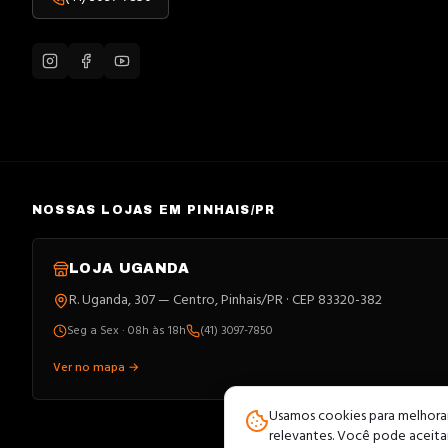
Bocal/Conectores/Soquetes
Bombas
Borneiras
Bornes
Botão
Botas
NOSSAS LOJAS EM PINHAIS/PR
Botoeiras
Broca
LOJA
UGANDA
Buchas
R. Uganda, 307 — Centro, Pinhais/PR · CEP 83320-382
Cabeçote
Seg a Sex · 08h às 18h
(41) 3097-7850
Cabo Aço
Ver no mapa →
Cabos de Aluminio
Usamos cookies para melhorar 
Cadeado
relevantes. Você pode aceitar 