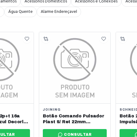
bamentos
Acessórios Domésticos
Acessórios e Conexões
Acessó
a
Água Quente
Alarme Endereçavel
JOINING
SCHNEI
2p+t 16a
Botão Comando Pulsador
Botão 
zul Decorlux
Plast S/ Ret 22mm
Impuls
Vermelho Lay5 Ea4
Schnei
Joining - Jng - Ref: 12768
ULTAR
CONSULTAR