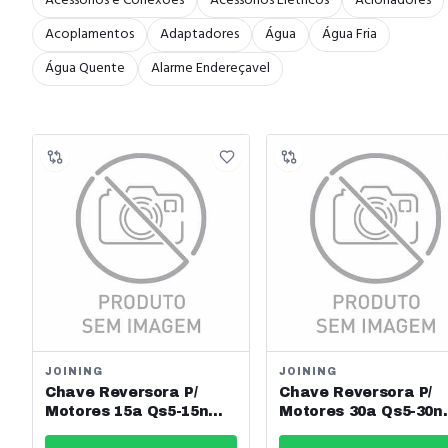
Acessórios e Conexões
Acessórios Elétricos
Acionadores
Acoplamentos
Adaptadores
Água
Água Fria
Água Quente
Alarme Endereçavel
JOINING
JOINING
Chave Reversora P/
Chave Reversora P/
Motores 15a Qs5-15n
Motores 30a Qs5-30n
Joining - Jng - Ref:
Joining - Jng - Ref: