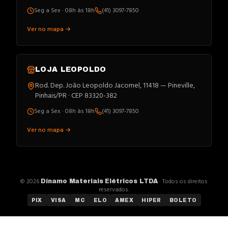
Seg a Sex · 08h às 18h
(41) 3097-7850
Ver no mapa →
LOJA
LEOPOLDO
Rod. Dep. João Leopoldo Jacomel, 11418 — Pineville,
Pinhais/PR · CEP 83320-382
Seg a Sex · 08h às 18h
(41) 3097-7850
Ver no mapa →
©
2026
· Todos os direitos
Dínamo Materiais Elétricos LTDA
reservados.
PIX
VISA
MC
ELO
AMEX
HIPER
BOLETO