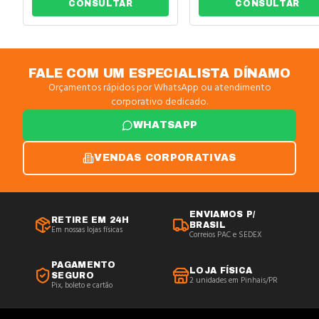
12654
12655
CONSULTAR
CONSULTAR
FALE COM UM ESPECIALISTA DÍNAMO
Orçamentos rápidos por WhatsApp ou atendimento
corporativo dedicado.
WHATSAPP
VENDAS CORPORATIVAS
ENVIAMOS P/
RETIRE EM 24H
BRASIL
Em nossas lojas físicas
Correios PAC e SEDEX
PAGAMENTO
LOJA FÍSICA
SEGURO
2 unidades em Pinhais/PR
Pix, boleto e cartão