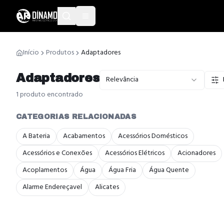
Início
Produtos
Adaptadores
Adaptadores
Relevância
1
produto
encontrado
CATEGORIAS RELACIONADAS
A Bateria
Acabamentos
Acessórios Domésticos
Acessórios e Conexões
Acessórios Elétricos
Acionadores
Acoplamentos
Água
Água Fria
Água Quente
Alarme Endereçavel
Alicates