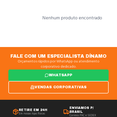
Nenhum produto encontrado
FALE COM UM ESPECIALISTA DÍNAMO
Orçamentos rápidos por WhatsApp ou atendimento
corporativo dedicado.
WHATSAPP
VENDAS CORPORATIVAS
ENVIAMOS P/
RETIRE EM 24H
BRASIL
Em nossas lojas físicas
Correios PAC e SEDEX