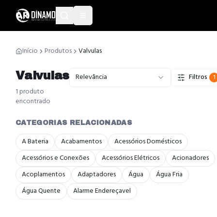
Início
Produtos
Valvulas
Valvulas
Relevância
Filtros
1
1
produto
encontrado
CATEGORIAS RELACIONADAS
A Bateria
Acabamentos
Acessórios Domésticos
Acessórios e Conexões
Acessórios Elétricos
Acionadores
Acoplamentos
Adaptadores
Água
Água Fria
Água Quente
Alarme Endereçavel