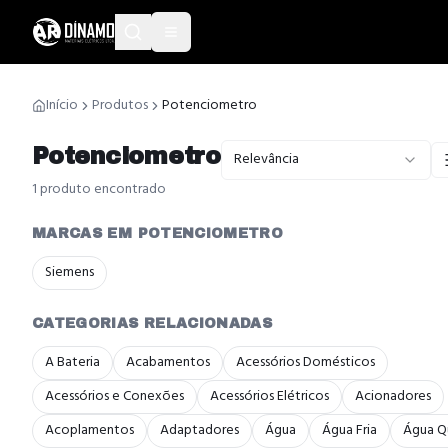
Início
Produtos
Potenciometro
Potenciometro
Relevância
1
produto
encontrado
MARCAS EM POTENCIOMETRO
Siemens
CATEGORIAS RELACIONADAS
A Bateria
Acabamentos
Acessórios Domésticos
Acessórios e Conexões
Acessórios Elétricos
Acionadores
Acoplamentos
Adaptadores
Água
Água Fria
Água Q