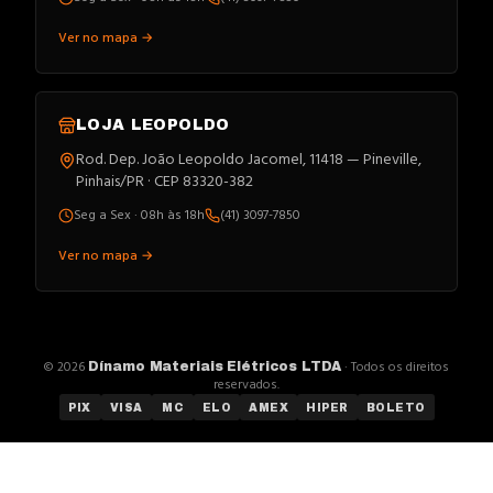
Ver no mapa →
LOJA
LEOPOLDO
Rod. Dep. João Leopoldo Jacomel, 11418 — Pineville,
Pinhais/PR · CEP 83320-382
Seg a Sex · 08h às 18h
(41) 3097-7850
Ver no mapa →
©
2026
· Todos os direitos
Dínamo Materiais Elétricos LTDA
reservados.
PIX
VISA
MC
ELO
AMEX
HIPER
BOLETO