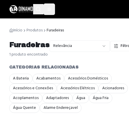
Início
Produtos
Furadeiras
Furadeiras
Relevância
Filtr
1
produto
encontrado
CATEGORIAS RELACIONADAS
A Bateria
Acabamentos
Acessórios Domésticos
Acessórios e Conexões
Acessórios Elétricos
Acionadores
Acoplamentos
Adaptadores
Água
Água Fria
Água Quente
Alarme Endereçavel