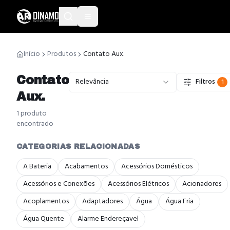
Início
Produtos
Contato Aux.
Contato
Relevância
Filtros
1
Aux.
1
produto
encontrado
CATEGORIAS RELACIONADAS
A Bateria
Acabamentos
Acessórios Domésticos
Acessórios e Conexões
Acessórios Elétricos
Acionadores
Acoplamentos
Adaptadores
Água
Água Fria
Água Quente
Alarme Endereçavel