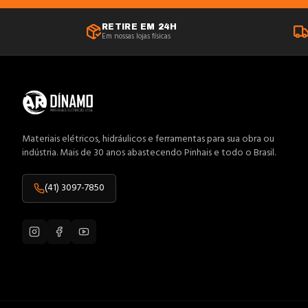
Anilhas
RETIRE EM 24H
Em nossas lojas físicas
Antenas
Anti-Impacto
Aquecedores
Arame
Arco Serra
Materiais elétricos, hidráulicos e ferramentas para sua obra ou
indústria. Mais de 30 anos abastecendo Pinhais e todo o Brasil.
Área Externa
Atuadores
(41) 3097-7850
Bandeja
Banheiro
Barramentos
Baterias
Blocos