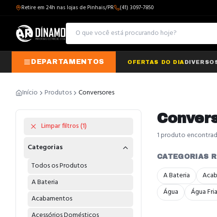
Retire em 24h nas lojas de Pinhais/PR
(41) 3097-7850
DEPARTAMENTOS
OFERTAS DO DIA
DIVERSO
Início
Produtos
Conversores
Conver
Limpar filtros (
1
)
1
produto
encontra
Categorias
CATEGORIAS 
Todos os Produtos
A Bateria
Aca
A Bateria
Água
Água Fri
Acabamentos
Acessórios Domésticos