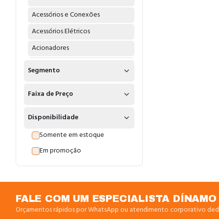
Acessórios e Conexões
Acessórios Elétricos
Acionadores
Acoplamentos
Segmento
Adaptadores
Faixa de Preço
Água
Água Fria
Disponibilidade
Água Quente
Somente em estoque
Alarme Endereçavel
Em promoção
Alicates
Amperimetros
Amplificadores
FALE COM UM ESPECIALISTA DÍNAMO
Orçamentos rápidos por WhatsApp ou atendimento corporativo ded
Anel