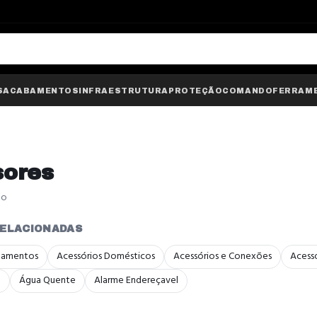
S
ACABAMENTOS
INFRAESTRUTURA
PROTEÇÃO
COMANDO
FERRAM
sores
do
RELACIONADAS
bamentos
Acessórios Domésticos
Acessórios e Conexões
Acessó
a
Água Quente
Alarme Endereçavel