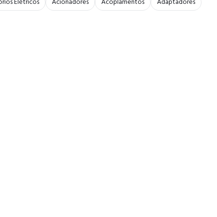
rios Elétricos
Acionadores
Acoplamentos
Adaptadores