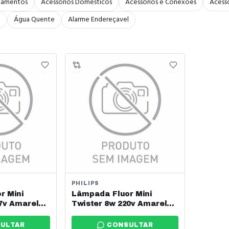
bamentos
Acessórios Domésticos
Acessórios e Conexões
Acessó
a
Água Quente
Alarme Endereçavel
PHILIPS
r Mini
Lâmpada Fluor Mini
27v Amarela
Twister 8w 220v Amarela
lwtwist
Philips Ref: Plwtwist
ULTAR
CONSULTAR