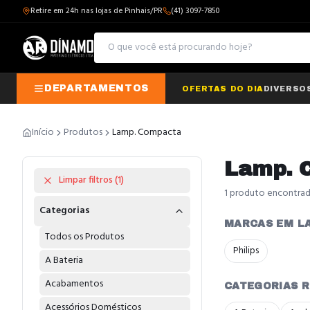
Retire em 24h nas lojas de Pinhais/PR
(41) 3097-7850
DEPARTAMENTOS
OFERTAS DO DIA
DIVERSO
Início
Produtos
Lamp. Compacta
Lamp. 
Limpar filtros (
1
)
1
produto
encontra
Categorias
MARCAS EM L
Todos os Produtos
Philips
A Bateria
Acabamentos
CATEGORIAS 
Acessórios Domésticos