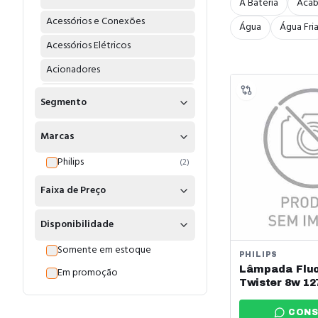
A Bateria
Aca
Acessórios e Conexões
Água
Água Fri
Acessórios Elétricos
Acionadores
Acoplamentos
Segmento
Adaptadores
Marcas
Água
Philips
(
2
)
Água Fria
Faixa de Preço
Água Quente
Alarme Endereçavel
Disponibilidade
Alicates
Somente em estoque
PHILIPS
Amperimetros
Lâmpada Fluo
Em promoção
Twister 8w 1
Amplificadores
Philips Ref: P
Anel
CONS