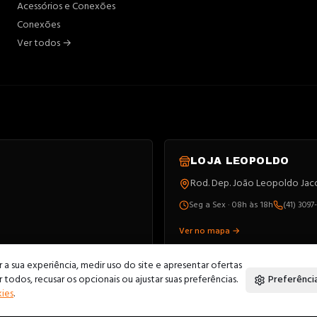
Acessórios e Conexões
Conexões
Ver todos →
LOJA
LEOPOLDO
Rod. Dep. João Leopoldo Jacom
Seg a Sex · 08h às 18h
(41) 3097
Ver no mapa →
a sua experiência, medir uso do site e apresentar ofertas
todos, recusar os opcionais ou ajustar suas preferências.
Preferênci
kies
.
os.