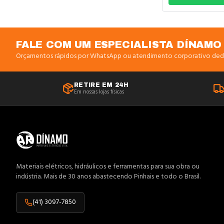
Anilhas
Antenas
FALE COM UM ESPECIALISTA DÍNAMO
Anti-Impacto
Orçamentos rápidos por WhatsApp ou atendimento corporativo ded
Aquecedores
Arame
RETIRE EM 24H
Em nossas lojas físicas
Arco Serra
Área Externa
Atuadores
Bandeja
Banheiro
Materiais elétricos, hidráulicos e ferramentas para sua obra ou
indústria. Mais de 30 anos abastecendo Pinhais e todo o Brasil.
Barramentos
Baterias
(41) 3097-7850
Blocos