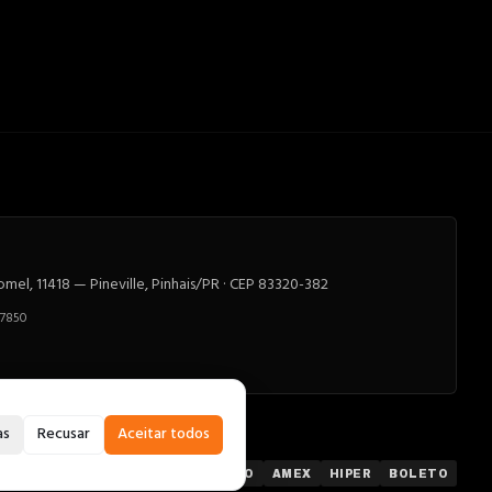
el, 11418 — Pineville, Pinhais/PR · CEP 83320-382
-7850
as
Recusar
Aceitar todos
PIX
VISA
MC
ELO
AMEX
HIPER
BOLETO