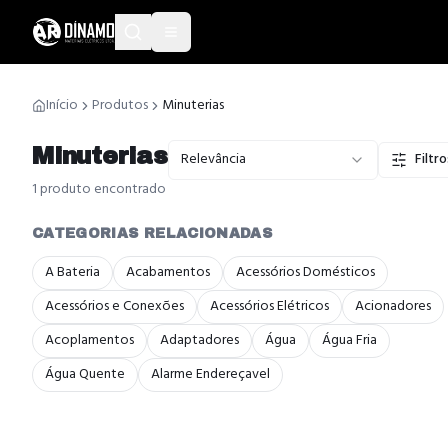
Início
Produtos
Minuterias
Minuterias
Relevância
Filtro
1
produto
encontrado
CATEGORIAS RELACIONADAS
A Bateria
Acabamentos
Acessórios Domésticos
Acessórios e Conexões
Acessórios Elétricos
Acionadores
Acoplamentos
Adaptadores
Água
Água Fria
Água Quente
Alarme Endereçavel