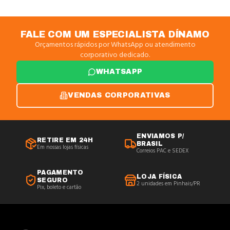
FALE COM UM ESPECIALISTA DÍNAMO
Orçamentos rápidos por WhatsApp ou atendimento
corporativo dedicado.
WHATSAPP
VENDAS CORPORATIVAS
ENVIAMOS P/
RETIRE EM 24H
BRASIL
Em nossas lojas físicas
Correios PAC e SEDEX
PAGAMENTO
LOJA FÍSICA
SEGURO
2 unidades em Pinhais/PR
Pix, boleto e cartão