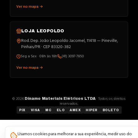
Ver no mapa →
LOJA
LEOPOLDO
Rod. Dep. João Leopoldo Jacomel, 11418 — Pineville,
Pinhais/PR · CEP 83320-382
Seg a Sex · 08h às 18h
(41) 3097-7850
Ver no mapa →
©
2026
· Todos os direitos
Dínamo Materiais Elétricos LTDA
reservados.
PIX
VISA
MC
ELO
AMEX
HIPER
BOLETO
Usamos cookies para melhorar a sua experiência, medir uso do