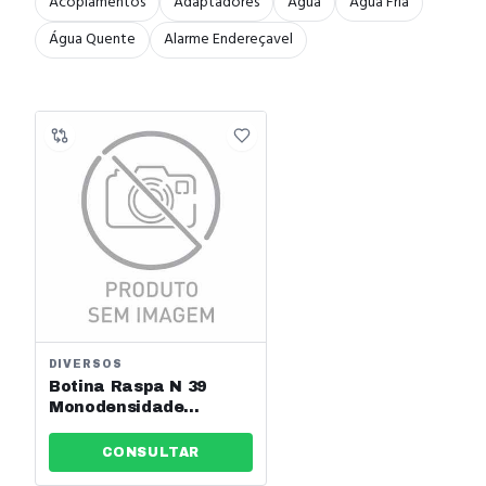
Acoplamentos
Adaptadores
Água
Água Fria
Água Quente
Alarme Endereçavel
DIVERSOS
Botina Raspa N 39
Monodensidade
Elástico S/ Biqueira
Kala Ref: 537241
CONSULTAR