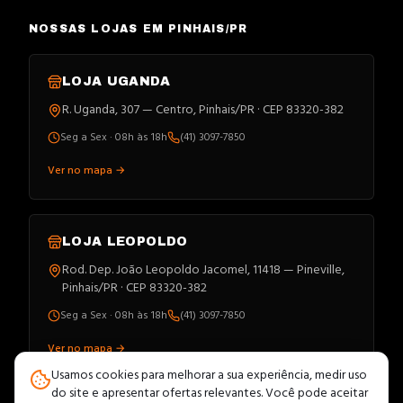
NOSSAS LOJAS EM PINHAIS/PR
LOJA
UGANDA
R. Uganda, 307 — Centro, Pinhais/PR · CEP 83320-382
Seg a Sex · 08h às 18h
(41) 3097-7850
Ver no mapa →
LOJA
LEOPOLDO
Rod. Dep. João Leopoldo Jacomel, 11418 — Pineville,
Pinhais/PR · CEP 83320-382
Seg a Sex · 08h às 18h
(41) 3097-7850
Ver no mapa →
Usamos cookies para melhorar a sua experiência, medir uso
do site e apresentar ofertas relevantes. Você pode aceitar