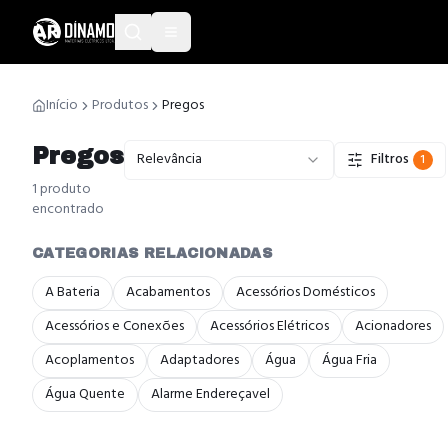
Início
Produtos
Pregos
Pregos
Relevância
Filtros
1
1
produto
encontrado
CATEGORIAS RELACIONADAS
A Bateria
Acabamentos
Acessórios Domésticos
Acessórios e Conexões
Acessórios Elétricos
Acionadores
Acoplamentos
Adaptadores
Água
Água Fria
Água Quente
Alarme Endereçavel