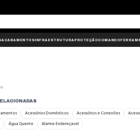
S
ACABAMENTOS
INFRAESTRUTURA
PROTEÇÃO
COMANDO
FERRAM
do
RELACIONADAS
bamentos
Acessórios Domésticos
Acessórios e Conexões
Acessó
a
Água Quente
Alarme Endereçavel