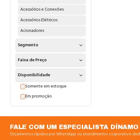
Acessórios e Conexões
Acessórios Elétricos
Acionadores
Acoplamentos
Segmento
Adaptadores
Faixa de Preço
Água
Água Fria
Disponibilidade
Água Quente
Somente em estoque
Alarme Endereçavel
Em promoção
Alicates
Amperimetros
Amplificadores
FALE COM UM ESPECIALISTA DÍNAMO
Orçamentos rápidos por WhatsApp ou atendimento corporativo ded
Anel