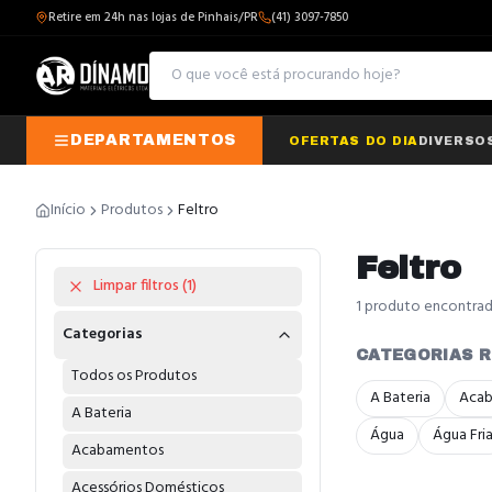
Retire em 24h nas lojas de Pinhais/PR
(41) 3097-7850
DEPARTAMENTOS
OFERTAS DO DIA
DIVERSO
Início
Produtos
Feltro
Feltro
Limpar filtros (
1
)
1
produto
encontra
Categorias
CATEGORIAS 
Todos os Produtos
A Bateria
Aca
A Bateria
Água
Água Fri
Acabamentos
Acessórios Domésticos