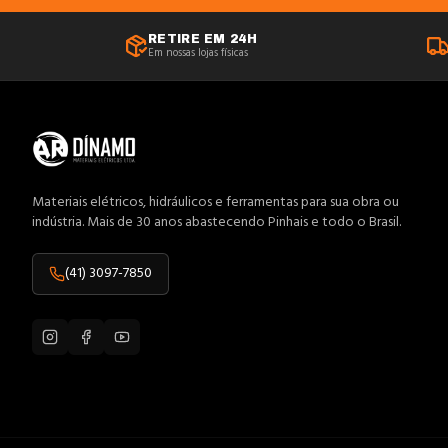
Anilhas
RETIRE EM 24H
Em nossas lojas físicas
Antenas
Anti-Impacto
Aquecedores
Arame
Arco Serra
Materiais elétricos, hidráulicos e ferramentas para sua obra ou
indústria. Mais de 30 anos abastecendo Pinhais e todo o Brasil.
Área Externa
Atuadores
(41) 3097-7850
Bandeja
Banheiro
Barramentos
Baterias
Blocos