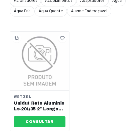
Acionadores
Acoplamentos
Adaptadores
Água
Água Fria
Água Quente
Alarme Endereçavel
WETZEL
Unidut Reto Alumínio
Ls-201/35 2" Longo
Wetzel Ref:
E001100070
CONSULTAR