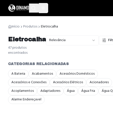
Início
Produtos
Eletrocalha
Eletrocalha
Relevância
Fil
47
produto
s
encontrado
s
CATEGORIAS RELACIONADAS
A Bateria
Acabamentos
Acessórios Domésticos
Acessórios e Conexões
Acessórios Elétricos
Acionadores
Acoplamentos
Adaptadores
Água
Água Fria
Água Q
Alarme Endereçavel