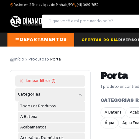
Retire em 24h nas lojas de Pinhais/PR
(41) 3097-7850
DEPARTAMENTOS
OFERTAS DO DIA
DIVERSO
Início
Produtos
Porta
Porta
Limpar filtros (
1
)
1
produto
encontra
Categorias
CATEGORIAS 
Todos os Produtos
A Bateria
Aca
A Bateria
Água
Água Fri
Acabamentos
Acessórios Domésticos