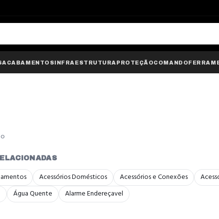
S
ACABAMENTOS
INFRAESTRUTURA
PROTEÇÃO
COMANDO
FERRAM
do
RELACIONADAS
bamentos
Acessórios Domésticos
Acessórios e Conexões
Acessó
a
Água Quente
Alarme Endereçavel