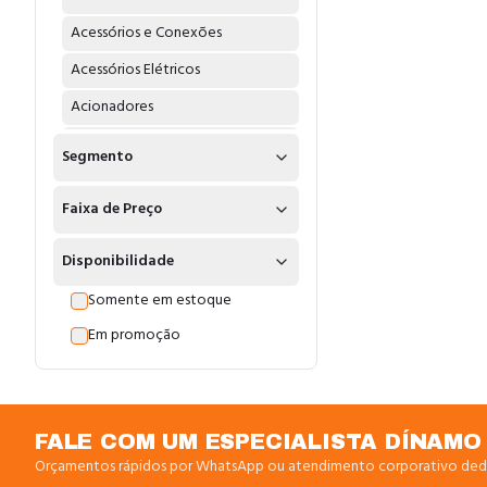
Acessórios e Conexões
Acessórios Elétricos
Acionadores
Acoplamentos
Segmento
Adaptadores
Faixa de Preço
Água
Água Fria
Disponibilidade
Água Quente
Somente em estoque
Alarme Endereçavel
Em promoção
Alicates
Amperimetros
Amplificadores
FALE COM UM ESPECIALISTA DÍNAMO
Orçamentos rápidos por WhatsApp ou atendimento corporativo ded
Anel