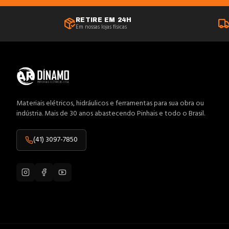
Anilhas
RETIRE EM 24H
Em nossas lojas físicas
Antenas
Anti-Impacto
Aquecedores
Arame
Arco Serra
Materiais elétricos, hidráulicos e ferramentas para sua obra ou
indústria. Mais de 30 anos abastecendo Pinhais e todo o Brasil.
Área Externa
Atuadores
(41) 3097-7850
Bandeja
Banheiro
Barramentos
Baterias
Blocos