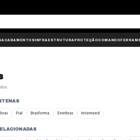
S
ACABAMENTOS
INFRAESTRUTURA
PROTEÇÃO
COMANDO
FERRAM
s
ado
s
NTENAS
lbras
Pial
Brasforma
Enerbras
Interneed
RELACIONADAS