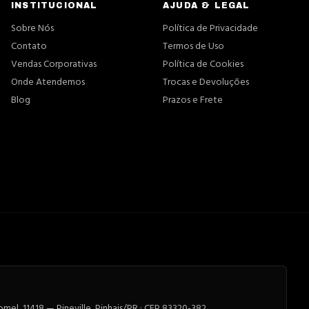
INSTITUCIONAL
AJUDA & LEGAL
Sobre Nós
Política de Privacidade
Contato
Termos de Uso
Vendas Corporativas
Política de Cookies
Onde Atendemos
Trocas e Devoluções
Blog
Prazos e Frete
el, 11418 — Pineville, Pinhais/PR · CEP 83320-382