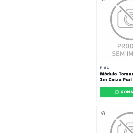
Bocal/Conectores/Soquetes
Bombas
Borneiras
Bornes
Botão
Botas
Botoeiras
PIAL
Módulo Tomada Ante
Broca
1m Cinza Pial 
Buchas
615030cz
CONS
Cabeçote
Cabo Aço
Cabos de Aluminio
Cadeado