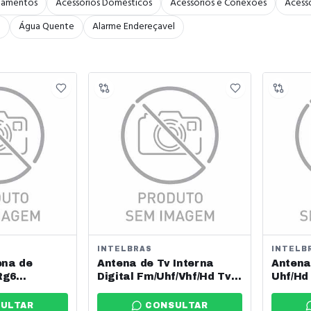
bamentos
Acessórios Domésticos
Acessórios e Conexões
Acessó
a
Água Quente
Alarme Endereçavel
INTELBRAS
INTELB
a de
Antena de Tv Interna
Antena
Rg6
Digital Fm/Uhf/Vhf/Hd Tv
Uhf/Hd 
Ai 2100 Intelbras Ref:
M Intel
4141006
ULTAR
CONSULTAR