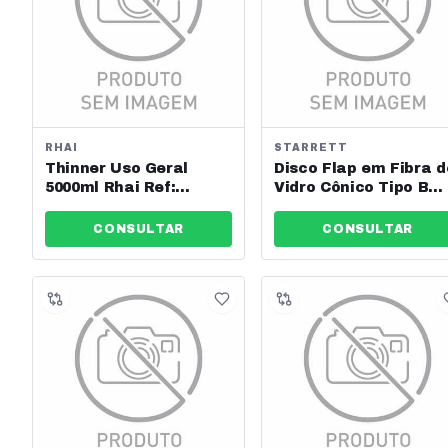
RHAI
STARRETT
Thinner Uso Geral
Disco Flap em Fibra d
5000ml Rhai Ref:
Vidro Cônico Tipo B
20.8016.001
180x22,23mm Starrett
Ref: Fds180-80fc
CONSULTAR
CONSULTAR