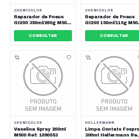
CHEMICOLOR
CHEMICOLOR
Reparador de Pneus
Reparador de Pneus
Gt200 350ml/260g M500
Gt200 150ml/115g M50
Ref: 0040384
Ref: 0040383
CONSULTAR
CONSULTAR
CHEMICOLOR
HELLERMANN
Vaselina Spray 200ml
Limpa Contato Fospr
M500 Ref: 1090053
300ml Hellermann Ref