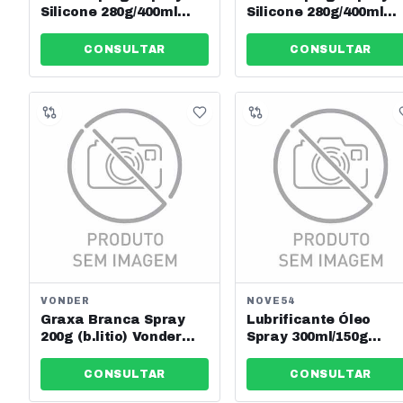
Silicone 280g/400ml
Silicone 280g/400ml
Vonder Ref: 7430280400.
Vonder Ref: 74300284
CONSULTAR
CONSULTAR
VONDER
NOVE54
Graxa Branca Spray
Lubrificante Óleo
200g (b.litio) Vonder
Spray 300ml/150g
Ref: 5125040246
Nove54 Ref: 51643001
CONSULTAR
CONSULTAR