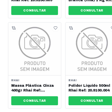
Rhai Ref: 20.9200.005
Branca (fina) 1 Kg Rh
Ref: 20.1502.006
CONSULTAR
CONSULTAR
RHAI
RHAI
Massa Plástica Cinza
Polidor Líquido 500ml
400gr Rhai Ref:
Rhai Ref: 20.9100.004
20.1321.005
CONSULTAR
CONSULTAR