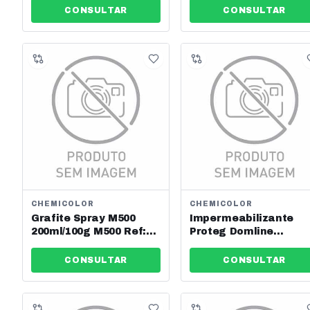
CONSULTAR
CONSULTAR
CHEMICOLOR
CHEMICOLOR
Grafite Spray M500
Impermeabilizante
200ml/100g M500 Ref:
Proteg Domline
1090057
300ml/180g Chemicolo
Ref: 0210020
CONSULTAR
CONSULTAR