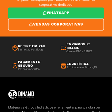
corporativo dedicado.
WHATSAPP
VENDAS CORPORATIVAS
ENVIAMOS P/
RETIRE EM 24H
BRASIL
Em nossas lojas físicas
Correios PAC e SEDEX
PAGAMENTO
LOJA FÍSICA
SEGURO
2 unidades em Pinhais/PR
Pix, boleto e cartão
Materiais elétricos, hidráulicos e ferramentas para sua obra ou