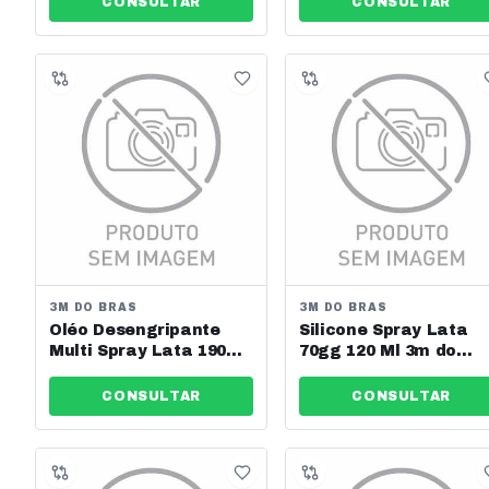
CONSULTAR
CONSULTAR
3M DO BRAS
3M DO BRAS
Oléo Desengripante
Silicone Spray Lata
Multi Spray Lata 190gr
70gg 120 Ml 3m do
3m do Brasil Ref:
Brasil Ref: Hb0040820
H0001795725
CONSULTAR
CONSULTAR