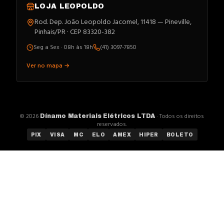
LOJA
LEOPOLDO
Rod. Dep. João Leopoldo Jacomel, 11418 — Pineville,
Pinhais/PR · CEP 83320-382
Seg a Sex · 08h às 18h
(41) 3097-7850
Ver no mapa →
©
2026
· Todos os direitos
Dínamo Materiais Elétricos LTDA
reservados.
PIX
VISA
MC
ELO
AMEX
HIPER
BOLETO