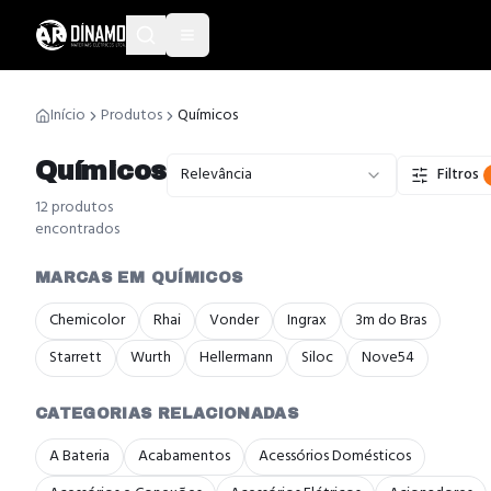
Início
Produtos
Químicos
Químicos
Relevância
Filtros
12
produto
s
encontrado
s
MARCAS EM QUÍMICOS
Chemicolor
Rhai
Vonder
Ingrax
3m do Bras
Starrett
Wurth
Hellermann
Siloc
Nove54
CATEGORIAS RELACIONADAS
A Bateria
Acabamentos
Acessórios Domésticos