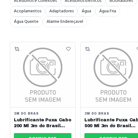
Acessórios e Conexões
Acessórios Elétricos
Acionadores
Acoplamentos
Adaptadores
Água
Água Fria
Água Quente
Alarme Endereçavel
3M DO BRAS
3M DO BRAS
Lubrificante Puxa Cabo
Lubrificante Puxa Ca
200 Ml 3m do Brasil
500 Ml 3m do Brasil
Ref: Hb004674220
Ref: Hb004567309