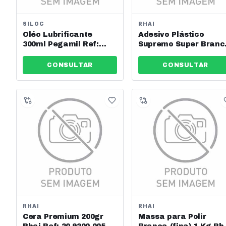
SILOC
RHAI
Oléo Lubrificante
Adesivo Plástico
300ml Pegamil Ref:
Supremo Super Branc
101253
1kg Rhai Ref:
201301003
CONSULTAR
CONSULTAR
RHAI
RHAI
Cera Premium 200gr
Massa para Polir