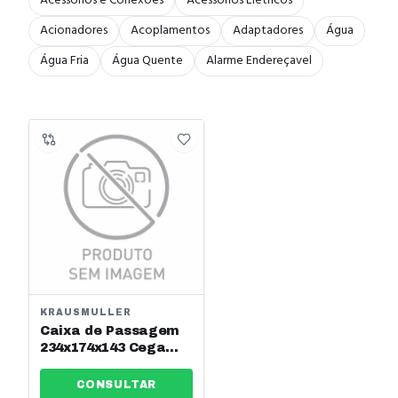
Acessórios e Conexões
Acessórios Elétricos
Acionadores
Acoplamentos
Adaptadores
Água
Água Fria
Água Quente
Alarme Endereçavel
KRAUSMULLER
Caixa de Passagem
234x174x143 Cega
Tampa Opaca Cinza
Alta Krausmuller Ref:
CONSULTAR