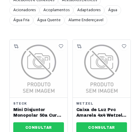
Acessórios e Conexões
Acessórios Elétricos
Acionadores
Acoplamentos
Adaptadores
Água
Água Fria
Água Quente
Alarme Endereçavel
STECK
WETZEL
Mini Disjuntor
Caixa de Luz Pvc
Monopolar 50a Curva
Amarela 4x4 Wetzel
C 6 Ka Steck Ref:
Ref: E020040101
Sdzd61c50
CONSULTAR
CONSULTAR