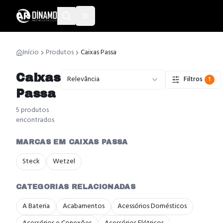
Início
Produtos
Caixas Passa
Caixas
Relevância
Filtros
1
Passa
5
produto
s
encontrado
s
MARCAS EM CAIXAS PASSA
Steck
Wetzel
CATEGORIAS RELACIONADAS
A Bateria
Acabamentos
Acessórios Domésticos