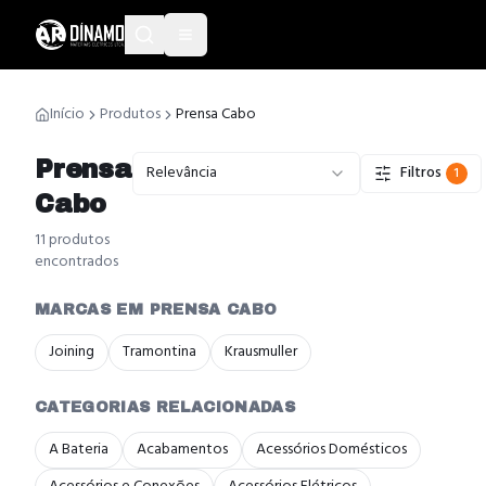
Início
Produtos
Prensa Cabo
Prensa
Relevância
Filtros
1
Cabo
11
produto
s
encontrado
s
MARCAS EM PRENSA CABO
Joining
Tramontina
Krausmuller
CATEGORIAS RELACIONADAS
A Bateria
Acabamentos
Acessórios Domésticos