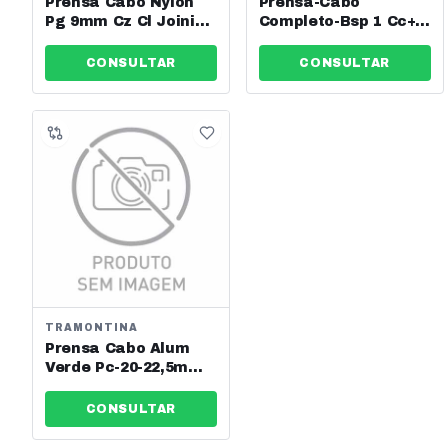
Prensa Cabo Nylon
Prensa-Cabo
Pg 9mm Cz Cl Joining
Completo-Bsp 1 Cc+p
- Jng - Ref: 13545
Krausmuller Ref:
00232
CONSULTAR
CONSULTAR
TRAMONTINA
Prensa Cabo Alum
Verde Pc-20-22,5mm
1" Tramontina
CONSULTAR