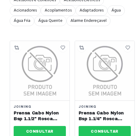
Acessórios e Conexões
Acessórios Elétricos
Acionadores
Acoplamentos
Adaptadores
Água
Água Fria
Água Quente
Alarme Endereçavel
JOINING
JOINING
Prensa Cabo Nylon
Prensa Cabo Nylon
Bsp 1.1/2" Rosca
Bsp 1.1/4" Rosca
Curta Cz Es G1-1/2
Curta Cz Es G1-1/4
Joining - Jng - Ref:
Joining - Jng - Ref:
CONSULTAR
CONSULTAR