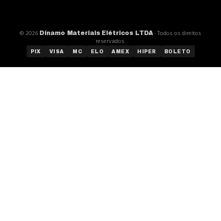
©
2026
· Todos os direitos
Dínamo Materiais Elétricos LTDA
reservados.
PIX
VISA
MC
ELO
AMEX
HIPER
BOLETO