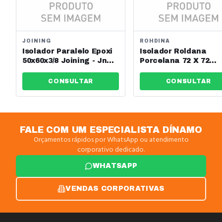
JOINING
ROHDINA
Isolador Paralelo Epoxi
Isolador Roldana
50x60x3/8 Joining - Jng -
Porcelana 72 X 72
Ref: 13634
Rohdina Ref: 788120
CONSULTAR
CONSULTAR
FALE COM UM ESPECIALISTA DÍNAMO
Orçamentos rápidos por WhatsApp ou atendimento
corporativo dedicado.
WHATSAPP
VENDAS CORPORATIVAS