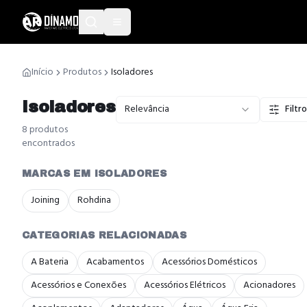
Início
Produtos
Isoladores
Isoladores
Relevância
Filtr
8
produto
s
encontrado
s
MARCAS EM ISOLADORES
Joining
Rohdina
CATEGORIAS RELACIONADAS
A Bateria
Acabamentos
Acessórios Domésticos
Acessórios e Conexões
Acessórios Elétricos
Acionadores