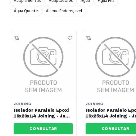
Acoplamentos
Adaptadores
Água
Água Fria
Água Quente
Alarme Endereçavel
JOINING
JOINING
Isolador Paralelo Epoxi
Isolador Paralelo Ep
16x20x1/4 Joining - Jng -
16x25x1/4 Joining - J
Ref: 13614
Ref: 13615
CONSULTAR
CONSULTAR