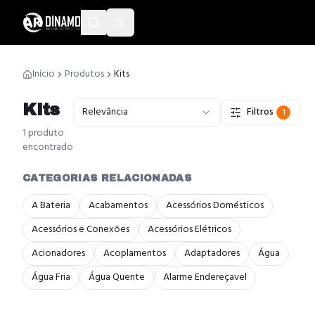
Início
Produtos
Kits
Kits
Relevância
Filtros
1
1
produto
encontrado
CATEGORIAS RELACIONADAS
A Bateria
Acabamentos
Acessórios Domésticos
Acessórios e Conexões
Acessórios Elétricos
Acionadores
Acoplamentos
Adaptadores
Água
Água Fria
Água Quente
Alarme Endereçavel