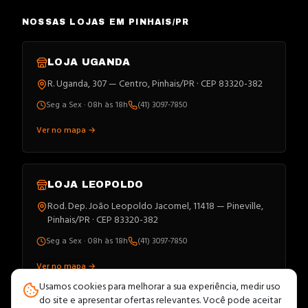
NOSSAS LOJAS EM PINHAIS/PR
LOJA
UGANDA
R. Uganda, 307 — Centro, Pinhais/PR · CEP 83320-382
Seg a Sex · 08h às 18h
(41) 3097-7850
Ver no mapa →
LOJA
LEOPOLDO
Rod. Dep. João Leopoldo Jacomel, 11418 — Pineville,
Pinhais/PR · CEP 83320-382
Seg a Sex · 08h às 18h
(41) 3097-7850
Ver no mapa →
Usamos cookies para melhorar a sua experiência, medir uso
do site e apresentar ofertas relevantes. Você pode aceitar